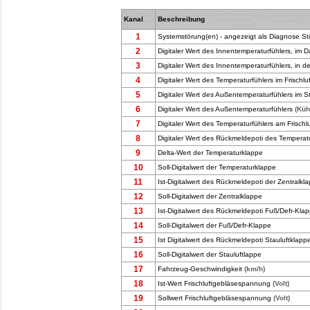
Kanal
Beschreibung
1
Systemstörung(en) - angezeigt als Diagnose 
2
Digitaler Wert des Innentemperaturfühlers, im 
3
Digitaler Wert des Innentemperaturfühlers, in de
4
Digitaler Wert des Temperaturfühlers im Frischl
5
Digitaler Wert des Außentemperaturfühlers im S
6
Digitaler Wert des Außentemperaturfühlers
(Küh
7
Digitaler Wert des Temperaturfühlers am Frischl
8
Digitaler Wert des Rückmeldepoti des Tempera
9
Delta-Wert der Temperaturklappe
10
Soll-Digitalwert der Temperaturklappe
11
Ist-Digitalwert des Rückmeldepoti der Zentralkl
12
Soll-Digitalwert der Zentralklappe
13
Ist-Digitalwert des Rückmeldepoti Fuß/Defr-Kla
14
Soll-Digitalwert der Fuß/Defr-Klappe
15
Ist Digitalwert des Rückmeldepoti Stauluftklapp
16
Soll-Digitalwert der Stauluftlappe
17
Fahrzeug-Geschwindigkeit
(km/h)
18
Ist-Wert Frischluftgebläsespannung
(Volt)
19
Sollwert Frischluftgebläsespannung
(Volt)