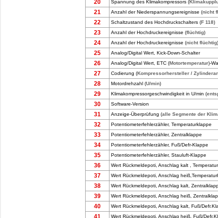
20
Spannung des Klimakompressors
(Klimakupplu
21
Anzahl der Niederspannungsereignisse
(nicht f
22
Schaltzustand des Hochdruckschalters
(F 118)
23
Anzahl der Hochdruckereignisse
(flüchtig)
24
Anzahl der Hochdruckereignisse
(nicht flüchtig
25
Analog/Digital Wert, Kick-Down-Schalter
26
Analog/Digital Wert, ETC
(Motortemperatur)
-Wa
27
Codierung
(Kompressorhersteller / Zylindera
28
Motordrehzahl
(U/min)
29
Klimakompressorgeschwindigkeit in U/min
(ents
30
Software-Version
31
Anzeige-Überprüfung
(alle Segmente der Klim
32
Potentiometerfehlerzähler, Temperaturklappe
33
Potentiometerfehlerzähler, Zentralklappe
34
Potentiometerfehlerzähler, Fuß/Defr-Klappe
35
Potentiometerfehlerzähler, Stauluft-Klappe
36
Wert Rückmeldepoti, Anschlag kalt , Temperatu
37
Wert Rückmeldepoti, Anschlag heiß,Temperatur
38
Wert Rückmeldepoti, Anschlag kalt, Zentralklap
39
Wert Rückmeldepoti, Anschlag heiß, Zentralkla
40
Wert Rückmeldepoti, Anschlag kalt, Fuß/Defr.K
41
Wert Rückmeldepoti, Anschlag heiß, Fuß/Defr.K