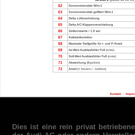
62
Sonnenintensität W/m-1
63
Sonnenintensität gefiltert W/m-1
64
Delta Lüfteranhebung
65
Delta A/C-Klappenverschiebung
66
Zeitkonstante / 1,6 sec
67
Kaltstartkorrektur
68
Maximale Stellgröße für I- und P-Anteil
69
Ist-Wert Ausblasfühler Fuß
(cnts)
70
Soll-Wert Ausblasfühler Fuß
(cnts)
71
Abweichung
(Epsilon)
72
Anteil
(+ heizen / - kühlen)
Kontakt
|
Impre
Dies ist eine rein privat betrieben