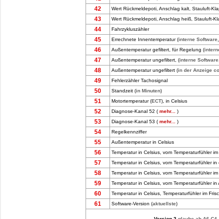
42
Wert Rückmeldepoti, Anschlag kalt, Stauluft-Kl
43
Wert Rückmeldepoti, Anschlag heiß, Stauluft-K
44
Fahrzykluszähler
45
Errechnete Innentemperatur
(interne Software,
46
Außentemperatur gefiltert, für Regelung
(inter
47
Außentemperatur ungefiltert,
(interne Software
48
Außentemperatur ungefiltert
(in der Anzeige co
49
Fehlerzähler Tachosignal
50
Standzeit
(in Minuten)
51
Motortemperatur
(ECT)
, in Celsius
52
Diagnose-Kanal 52 (
mehr...
)
53
Diagnose-Kanal 53 (
mehr...
)
54
Regelkennziffer
55
Außentemperatur in Celsius
56
Temperatur in Celsius, vom Temperaturfühler i
57
Temperatur in Celsius, vom Temperaturfühler in 
58
Temperatur in Celsius, vom Temperaturfühler im
59
Temperatur in Celsius, vom Temperaturfühler in
60
Temperatur in Celsius, Temperaturfühler im Fris
61
Software-Version
(aktuellste)
Version 2
glaube ab A6 C4,